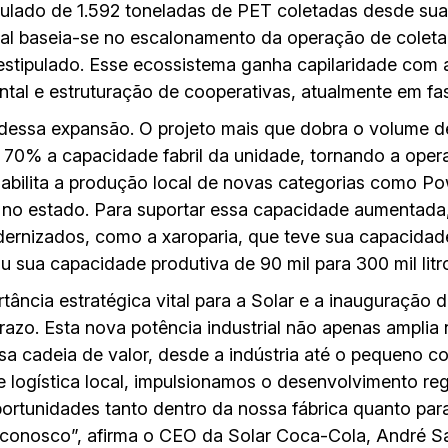
lado de 1.592 toneladas de PET coletadas desde sua 
otal baseia-se no escalonamento da operação de coleta
estipulado. Esse ecossistema ganha capilaridade com 
tal e estruturação de cooperativas, atualmente em fas
 dessa expansão. O projeto mais que dobra o volume 
70% a capacidade fabril da unidade, tornando a ope
habilita a produção local de novas categorias como P
 no estado. Para suportar essa capacidade aumentada, 
ernizados, como a xaroparia, que teve sua capacidade 
 sua capacidade produtiva de 90 mil para 300 mil litr
ância estratégica vital para a Solar e a inauguração 
zo. Esta nova potência industrial não apenas amplia 
sa cadeia de valor, desde a indústria até o pequeno c
 logística local, impulsionamos o desenvolvimento reg
rtunidades tanto dentro da nossa fábrica quanto para
onosco”, afirma o CEO da Solar Coca-Cola, André Sa