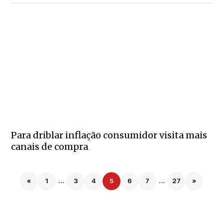
Para driblar inflação consumidor visita mais
canais de compra
«
1
…
3
4
5
6
7
…
27
»