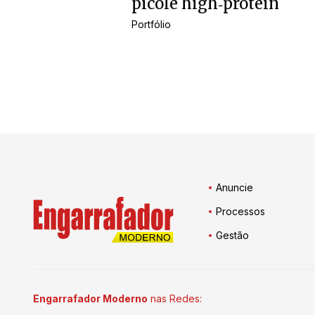
picolé high‑protein
Portfólio
Anuncie
Processos
Gestão
Engarrafador Moderno
nas Redes: