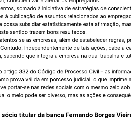
ar, conscientizar e alertar os empregados.
ntos, somado à iniciativa de estratégias de conscient
os à publicação de assuntos relacionados ao empregad
e possa subsidiar estatisticamente esta afirmação, ma
ste sentido trazem bons resultados.
entos se as empresas, além de estabelecer regras, 
. Contudo, independentemente de tais ações, cabe a 
, sabendo que integra a empresa na qual trabalha e t
 do artigo 332 do Código de Processo Civil – as inform
omo prova válida em porcesso judicial, o que imprime 
e portar-se nas redes sociais com o mesmo zelo sob
tual o meio pode ser diverso, mas as ações e conseq
 sócio titular da banca Fernando Borges Viei