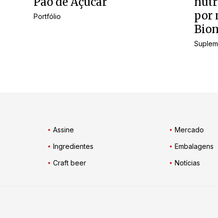
Pão de Açúcar
nutr
por 
Portfólio
Bion
Suplem
Assine
Mercado
Ingredientes
Embalagens
Craft beer
Notícias