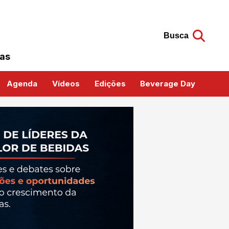
Busca
das
Agenda
Vídeos
Edições
Beverage Day