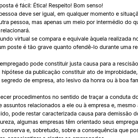
posta é fácil: Ética! Respeito! Bom senso!
ssoa deve ser igual, em qualquer momento e situação;
outra pessoa, mas apenas um meio por intermédio do qu
relacionará.
do virtual se compara e equivale àquela realizada n
m poste é tão grave quanto ofendê-lo durante uma reu
empregado pode constituir justa causa para a rescisão
 hipótese da publicação constituir ato de improbidade
segredo de empresa, ato lesivo da honra ou à boa fa
lecer procedimentos no sentido de traçar a conduta d
de assuntos relacionados a ele ou à empresa e, mesmo
ecido, pode restar caracterizada causa para demissão 
tureza, algumas empresas têm orientado seus emprega
 conserva e, sobretudo, sobre a consequência que post