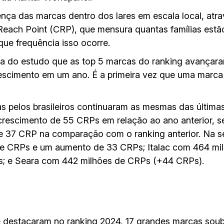
nça das marcas dentro dos lares em escala local, atr
 Reach Point (CRP), que mensura quantas famílias est
ue frequência isso ocorre.
ória do estudo que as top 5 marcas do ranking avançara
escimento em um ano. É a primeira vez que uma marca 
s pelos brasileiros continuaram as mesmas das últimas
rescimento de 55 CRPs em relação ao ano anterior, s
 37 CRP na comparação com o ranking anterior. Na s
de CRPs e um aumento de 33 CRPs; Italac com 464 mi
s; e Seara com 442 milhões de CRPs (+44 CRPs).
 destacaram no ranking 2024, 17 grandes marcas soub