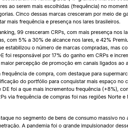
res ao serem mais escolhidas (frequência) no momen
orias. Cinco dessas marcas cresceram por meio de 
r mais frequência e presença nos lares brasileiros.
anking, 99 cresceram CRPs, com mais presença nos la
as, com 5% a 30% de alcance nos lares, e 42% Prem
ue estabilizou o número de marcas compradas, mas co
 DE foi responsável por 17% do ganho em CRPs e incr
maior percepção de promoção em canais ligados ao a
a frequência de compra, com destaque para supermar
rsificação do portfólio para conquistar mais espaço no
se DE foi a que mais incrementou frequência (+8%), co
 via frequência de compras foi nas regiões Norte e 
taque no segmento de bens de consumo massivo no a
tração. A pandemia foi o grande impulsionador desse