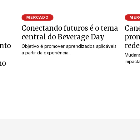
MERCADO
MER
Conectando futuros é o tema
Can
central do Beverage Day
pro
ento
rede
Objetivo é promover aprendizados aplicáveis
a partir da experiência...
Mudanç
no
impacta