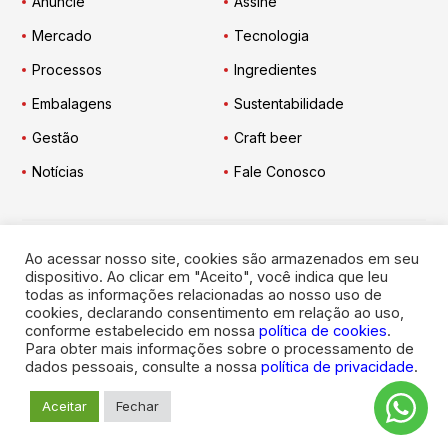
Anuncie
Assine
Mercado
Tecnologia
Processos
Ingredientes
Embalagens
Sustentabilidade
Gestão
Craft beer
Notícias
Fale Conosco
Ao acessar nosso site, cookies são armazenados em seu
Engarrafador Moderno
nas Redes:
dispositivo. Ao clicar em "Aceito", você indica que leu
todas as informações relacionadas ao nosso uso de
cookies, declarando consentimento em relação ao uso,
conforme estabelecido em nossa
política de cookies
.
Para obter mais informações sobre o processamento de
dados pessoais, consulte a nossa
política de privacidade
.
© 2026
Engarrafador Moderno
. Todos os direitos reservados.
Aceitar
Fechar