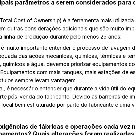
ncipais parâmetros a serem considerados par
otal Cost of Ownership) é a ferramenta mais utilizada 
tem outras considerações adicionais que são muito imp
a linha de produção durante pelo menos 25 anos:
, é muito importante entender o processo de lavage
quada das ações mecânicas, químicas, térmicas e t
a, químicos e água, devemos priorizar equipamentos 
Equipamentos com mais tanques, mais estações de e
 rótulos sempre levam vantagem.
l, é necessário entender que durante a vida útil do e
e pós-venda do fabricante. Devido as barreiras de im
e local bem estruturado por parte do fabricante é uma
xigências de fábricas e operações cada vez m
pamentos? Quais alterações foram realizadas