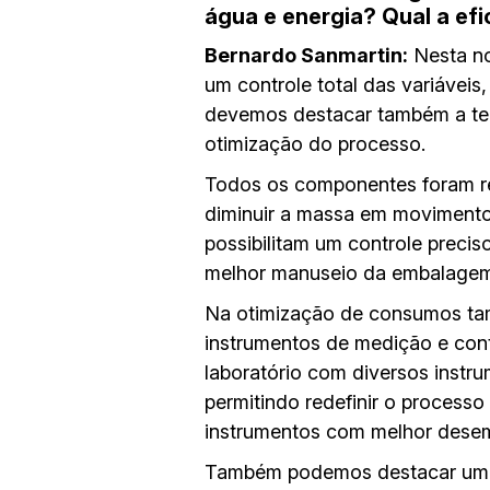
água e energia? Qual a ef
Bernardo Sanmartin:
Nesta no
um controle total das variáveis
devemos destacar também a tec
otimização do processo.
Todos os componentes foram re
diminuir a massa em movimento.
possibilitam um controle prec
melhor manuseio da embalage
Na otimização de consumos tam
instrumentos de medição e con
laboratório com diversos instru
permitindo redefinir o process
instrumentos com melhor dese
Também podemos destacar um si