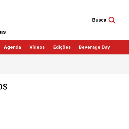
Busca
das
Agenda
Vídeos
Edições
Beverage Day
os