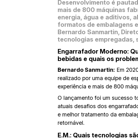
D
esenvolvimento é
pautad
mais de 800 máquinas fabr
energia, água e aditivos,
a
formatos de embalagens e
Bernardo Sanmartin, Diret
tecnologias empregadas, su
Engarrafador Moderno:
Qu
bebidas e quais os proble
Bernardo Sanmartin:
Em 2020,
realizado por uma equipe de es
experiência e mais de 800 máqu
O lançamento foi um sucesso to
atuais desafios dos engarrafad
e melhor tratamento da embalage
retornável.
E.M.: Quais tecnologias sã