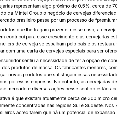
jarias representam algo próximo de 0,5%, cerca de 70 
o da Mintel Group o negócio de cervejas diferencia
rcado brasileiro passa por um processo de “premiumr
odutos que lhe tragam prazer e, nesse caso, a cerveja
 contribui para esse crescimento e as cervejarias es
liers de cerveja se espalham pelo país e os restauran
r com uma carta de cervejas especiais para ser oferec
nsumidor sentiu a necessidade de ter a opção de co
 dos produtos de massa. Os fabricantes menores, com
lançar novos produtos que satisfaçam essas necessidade
anos por essas empresas. No entanto, as cervejarias d
se mercado e diversas ações nesse sentido estão ac
ativa é que existam atualmente cerca de 300 micro cer
almente concentradas nas regiões Sul e Sudeste. Nos 
rasileiros acreditarem que há um potencial de expansã