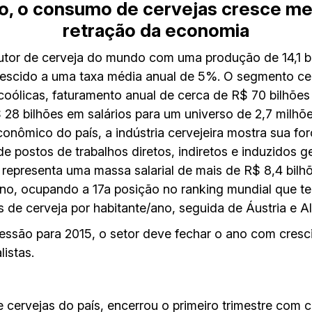
ão, o consumo de cervejas cresce 
retração da economia
odutor de cerveja do mundo com uma produção de 14,1 bi
rescido a uma taxa média anual de 5%. O segmento cer
ólicas, faturamento anual de cerca de R$ 70 bilhões 
 28 bilhões em salários para um universo de 2,7 milh
econômico do país, a indústria cervejeira mostra sua fo
de postos de trabalhos diretos, indiretos e induzidos g
 representa uma massa salarial de mais de R$ 8,4 bilh
 ano, ocupando a 17a posição no ranking mundial que t
ros de cerveja por habitante/ano, seguida de Áustria e 
essão para 2015, o setor deve fechar o ano com cresc
istas.
e cervejas do país, encerrou o primeiro trimestre com