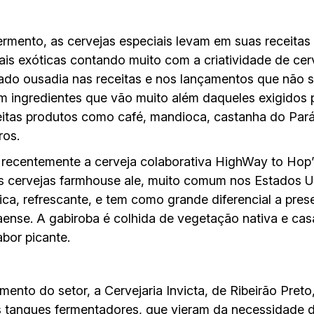
ermento, as cervejas especiais levam em suas receitas 
s exóticas contando muito com a criatividade de cerve
rado ousadia nas receitas e nos lançamentos que não
 ingredientes que vão muito além daqueles exigidos 
eitas produtos como café, mandioca, castanha do Pará
ros.
recentemente a cerveja colaborativa HighWay to Hop
as cervejas farmhouse ale, muito comum nos Estados Un
ca, refrescante, e tem como grande diferencial a pres
aense. A gabiroba é colhida de vegetação nativa e ca
abor picante.
ento do setor, a Cervejaria Invicta, de Ribeirão Preto
os tanques fermentadores, que vieram da necessidade 