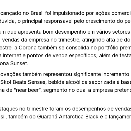
lcançado no Brasil foi impulsionado por ações comerci
úvida, o principal responsável pelo crescimento do pe
um que apresenta bom desempenho em vários setore
 vendas da empresa no trimestre, atingindo alta de do
estre, a Corona também se consolida no portfólio pre
internet e pontos de venda específicos, além de fest
rona Sunset.
ovações também representou significante incremento 
Skol Beats Senses, bebida alcoólica saborizada à bas
 de “near beer”, segmento no qual a empresa pretend
staques no trimestre foram os desempenhos de venda
asil, também do Guaraná Antarctica Black e o lançame