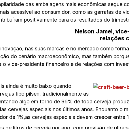
pilaridade das embalagens mais econômicas segue com
ais acessível ao consumidor, como as garrafas de vid
ribuíram positivamente para os resultados do trimestr
Nelson Jamel, vice
relações 
inovação, nas suas marcas e no mercado como forma 
função do cenário macroeconômico, mas também porque
ma o vice-presidente financeiro e de relações com inves
is ainda é muito baixo quando
jas tipo pilsen, tradicionalmente as
sentando algo em torno de 96% de toda cerveja produzi
as cervejas especiais nos últimos anos. Enquanto o 
dor de 1%,as cervejas especiais devem crescer entre
s de litros de cerveja por ano, com previsão de ultrapa