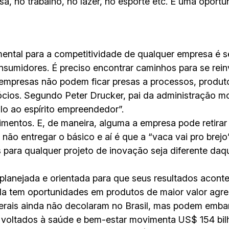
a, no trabalho, no lazer, no esporte etc. É uma oport
ental para a competitividade de qualquer empresa é 
umidores. É preciso encontrar caminhos para se reinv
s empresas não podem ficar presas a processos, produ
ócios. Segundo Peter Drucker, pai da administração m
ulo ao espírito empreendedor”.
timentos. E, de maneira, alguma a empresa pode retirar
não entregar o básico e aí é que a “vaca vai pro brejo”
 para qualquer projeto de inovação seja diferente daqu
 planejada e orientada para que seus resultados acont
nda tem oportunidades em produtos de maior valor agr
nerais ainda não decolaram no Brasil, mas podem emba
s voltados à saúde e bem-estar movimenta US$ 154 bi