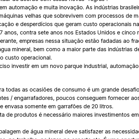
 em automação e muita inovação. As indústrias brasile
máquinas velhas que sobrevivem com processos de ma
ação e desperdícios que geram custo operacionais nas 
7 anos, contra sete anos nos Estados Unidos e cinc
derante, empresas nessa situação estão fadadas ao fra
gua mineral, bem como a maior parte das indústrias d
to custo operacional.
ciso investir em um novo parque industrial, automação
ara todas as ocasiões de consumo é um grande desafio 
tes / engarrafadores, poucos conseguem fornecer aos
e envasa somente em garrafões de 20 litros.
eta de produtos é necessário maiores investimentos e
balagem de água mineral deve satisfazer as necessid