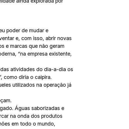
unidade ainda explorada por
seu poder de mudar e
entar e, com isso, abrir novas
tos e marcas que não geram
oderna, “na empresa existente,
 das atividades do dia-a-dia os
, como diria o caipira.
eles utilizados na operação já
eçam.
egado. Águas saborizadas e
rcar na onda dos produtos
lhões em todo o mundo,