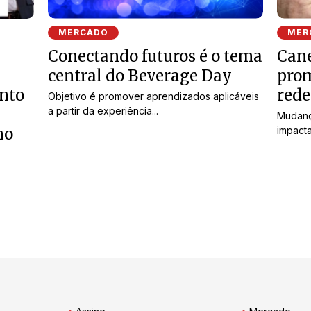
MERCADO
MER
Conectando futuros é o tema
Can
central do Beverage Day
pro
ento
rede
Objetivo é promover aprendizados aplicáveis
a partir da experiência...
Mudanç
no
impacta