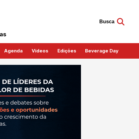
Busca
das
Agenda
Vídeos
Edições
Beverage Day