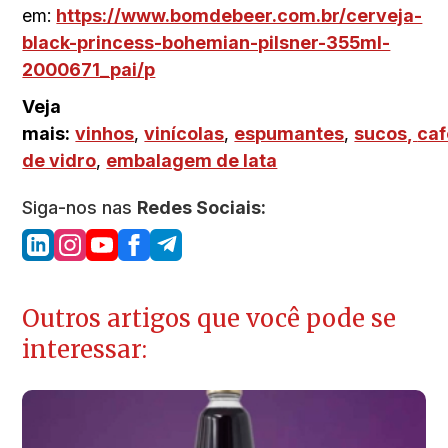
em:
https://www.bomdebeer.com.br/cerveja-
black-princess-bohemian-pilsner-355ml-
2000671_pai/p
Veja
mais:
vinhos
,
vinícolas
,
espumantes
,
sucos,
caf
de vidro
,
embalagem de lata
Siga-nos nas
Redes Sociais:
Outros artigos que você pode se
interessar: