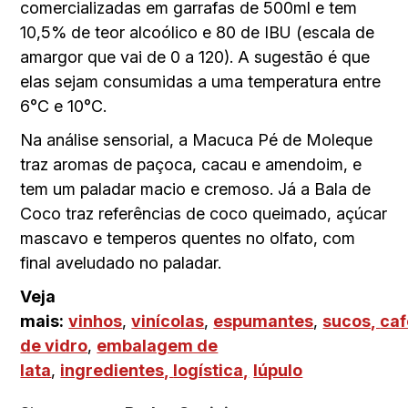
comercializadas em garrafas de 500ml e tem
10,5% de teor alcoólico e 80 de IBU (escala de
amargor que vai de 0 a 120). A sugestão é que
elas sejam consumidas a uma temperatura entre
6°C e 10°C.
Na análise sensorial, a Macuca Pé de Moleque
traz aromas de paçoca, cacau e amendoim, e
tem um paladar macio e cremoso. Já a Bala de
Coco traz referências de coco queimado, açúcar
mascavo e temperos quentes no olfato, com
final aveludado no paladar.
Veja
mais:
vinhos
,
vinícolas
,
espumantes
,
sucos,
caf
de vidro
,
embalagem de
lata
,
ingredientes,
logística,
lúpulo