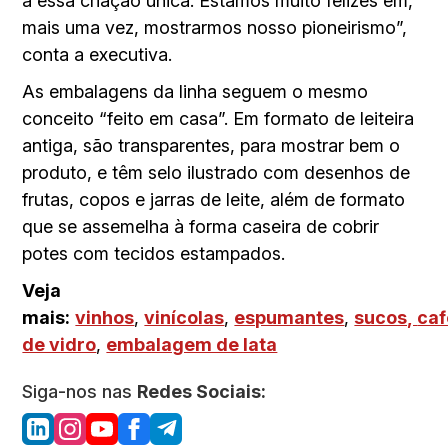
a essa criação única. Estamos muito felizes em,
mais uma vez, mostrarmos nosso pioneirismo”,
conta a executiva.
As embalagens da linha seguem o mesmo
conceito “feito em casa”. Em formato de leiteira
antiga, são transparentes, para mostrar bem o
produto, e têm selo ilustrado com desenhos de
frutas, copos e jarras de leite, além de formato
que se assemelha à forma caseira de cobrir
potes com tecidos estampados.
Veja
mais:
vinhos
,
vinícolas
,
espumantes
,
sucos,
caf
de vidro
,
embalagem de lata
Siga-nos nas
Redes Sociais: