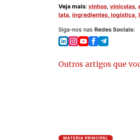
Veja mais:
vinhos
,
vinícolas
,
lata
,
ingredientes,
logística,
Siga-nos nas
Redes Sociais:
Outros artigos que voc
MATÉRIA PRINCIPAL