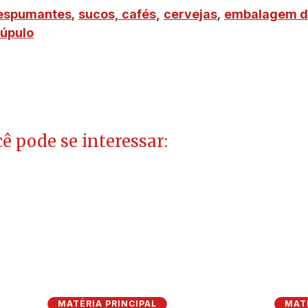
espumantes
,
sucos,
cafés,
cervejas
,
embalagem d
lúpulo
ê pode se interessar:
MATÉRIA PRINCIPAL
MATÉ