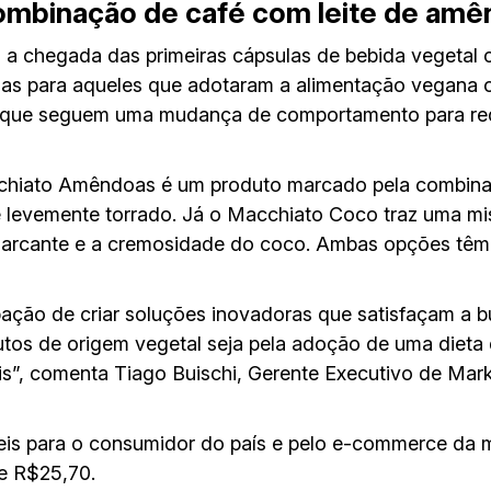
combinação de café com leite de amê
 chegada das primeiras cápsulas de bebida vegetal
as para aqueles que adotaram a alimentação vegana o
oas que seguem uma mudança de comportamento para r
hiato Amêndoas é um produto marcado pela combinaç
levemente torrado. Já o Macchiato Coco traz uma mis
marcante e a cremosidade do coco. Ambas opções têm 
ção de criar soluções inovadoras que satisfaçam a b
tos de origem vegetal seja pela adoção de uma dieta 
is”, comenta Tiago Buischi, Gerente Executivo de M
veis para o consumidor do país e pelo e-commerce da 
e R$25,70.