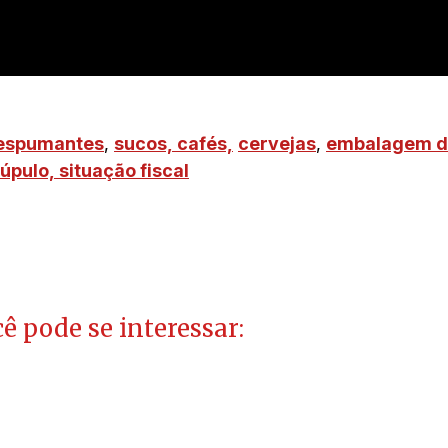
espumantes
,
sucos,
cafés,
cervejas
,
embalagem d
lúpulo,
situação fiscal
ê pode se interessar: