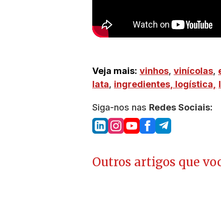
Veja mais:
vinhos
,
vinícolas
,
lata
,
ingredientes,
logística,
Siga-nos nas
Redes Sociais:
Outros artigos que voc