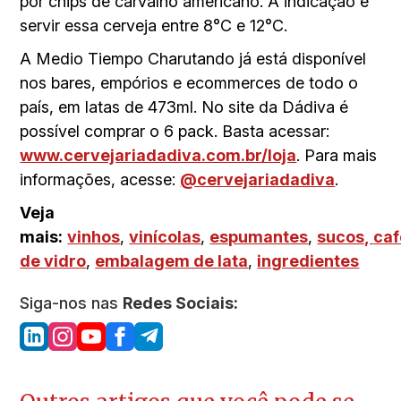
por chips de carvalho americano. A indicação é
servir essa cerveja entre 8°C e 12°C.
A Medio Tiempo Charutando já está disponível
nos bares, empórios e ecommerces de todo o
país, em latas de 473ml. No site da Dádiva é
possível comprar o 6 pack. Basta acessar:
www.cervejariadadiva.com.br/loja
. Para mais
informações, acesse:
@cervejariadadiva
.
Veja
mais:
vinhos
,
vinícolas
,
espumantes
,
sucos,
caf
de vidro
,
embalagem de lata
,
ingredientes
Siga-nos nas
Redes Sociais: