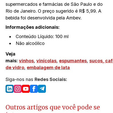
supermercados e farmácias de São Paulo e do
Rio de Janeiro. O preço sugerido é R$ 5,99. A
bebida foi desenvolvida pela Ambev.
Informações adicionais:
Conteúdo Líquido: 100 ml
Não alcoólico
Veja
mais:
vinhos
,
vinícolas
,
espumantes
,
sucos,
caf
de vidro
,
embalagem de lata
Siga-nos nas
Redes Sociais:
Outros artigos que você pode se