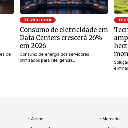
TECNOLOGIA
TEC
Consumo de eletricidade em
Tecn
Data Centers crescerá 26%
ampl
em 2026
hect
mon
tes de
Consumo de energia dos servidores
otimizados para Inteligência...
Soluçã
elimina
Assine
Mercado