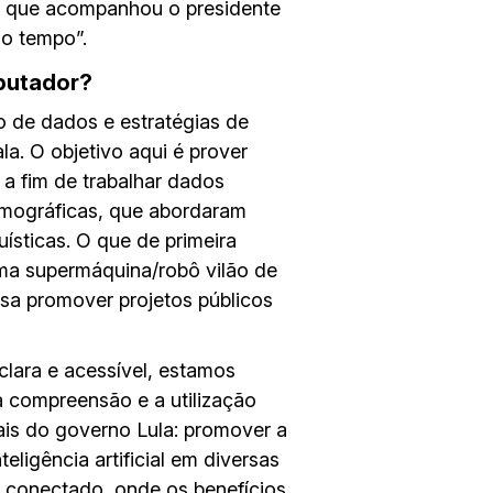
o, que acompanhou o presidente
mo tempo”.
mputador?
de dados e estratégias de
a. O objetivo aqui é prover
 a fim de trabalhar dados
emográficas, que abordaram
guísticas. O que de primeira
ma supermáquina/robô vilão de
isa promover projetos públicos
lara e acessível, estamos
a compreensão e a utilização
is do governo Lula: promover a
ligência artificial em diversas
e conectado, onde os benefícios