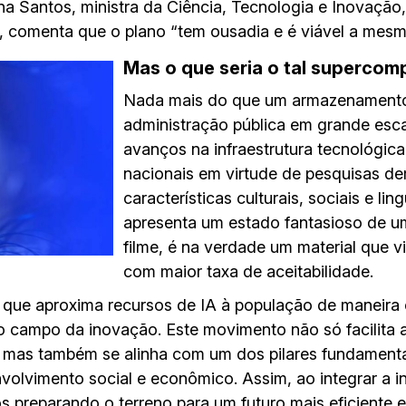
a Santos, ministra da Ciência, Tecnologia e Inovaçã
a, comenta que o plano “tem ousadia e é viável a mes
Mas o que seria o tal superco
Nada mais do que um armazenamento 
administração pública em grande escal
avanços na infraestrutura tecnológica
nacionais em virtude de pesquisas d
características culturais, sociais e lin
apresenta um estado fantasioso de u
filme, é na verdade um material que v
com maior taxa de aceitabilidade.
que aproxima recursos de IA à população de maneira c
o campo da inovação. Este movimento não só facilita 
 mas também se alinha com um dos pilares fundamenta
vimento social e econômico. Assim, ao integrar a inte
os preparando o terreno para um futuro mais eficiente 