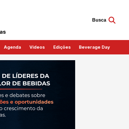
Busca
das
Agenda
Vídeos
Edições
Beverage Day