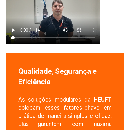
Qualidade, Segurança
e
Eficiência
As soluções modulares da
HEUFT
colocam esses fatores-chave em
prática de maneira simples e eficaz.
Elas garantem, com máxima