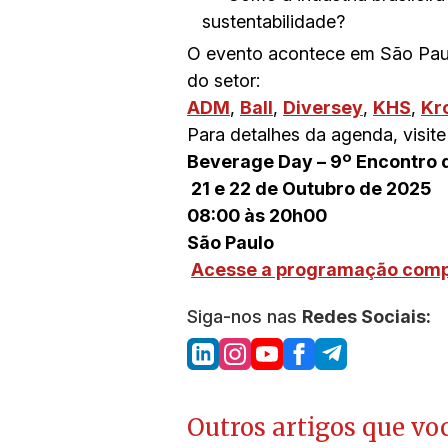
sustentabilidade?
O evento acontece em São Paulo
do setor:
ADM
,
Ball
,
Diversey
,
KHS
,
Kr
Para detalhes da agenda, visit
Beverage Day – 9º Encontro d
21 e 22 de Outubro de 2025
08:00 às 20h00
São Paulo
Acesse a programação comp
Siga-nos nas
Redes Sociais:
Outros artigos que voc