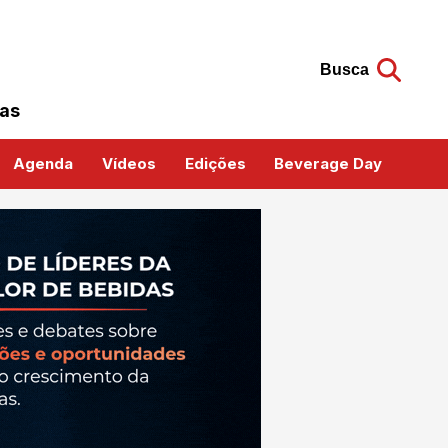
Busca
das
Agenda
Vídeos
Edições
Beverage Day