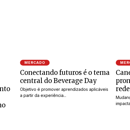
MERCADO
MER
Conectando futuros é o tema
Can
central do Beverage Day
pro
ento
rede
Objetivo é promover aprendizados aplicáveis
a partir da experiência...
Mudanç
no
impacta