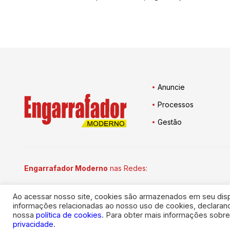
Anuncie
Processos
Gestão
Engarrafador Moderno
nas Redes:
Ao acessar nosso site, cookies são armazenados em seu dispos
informações relacionadas ao nosso uso de cookies, declara
© 2026
Engarrafador Moderno
. Todos os direitos reservados.
nossa
política de cookies
. Para obter mais informações sobr
privacidade
.