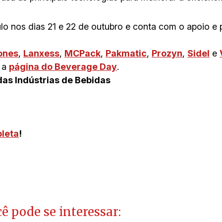
 nos dias 21 e 22 de outubro e conta com o apoio e p
ones
,
Lanxess
,
MCPack
,
Pakmatic
,
Prozyn
,
Sidel
e
e a
página do Beverage Day
.
as Indústrias de Bebidas
leta
!
ê pode se interessar: