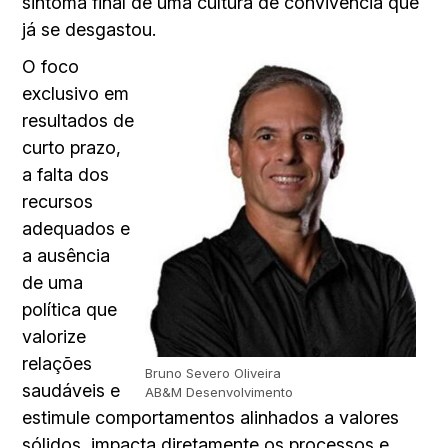
sintoma final de uma cultura de convivência que
já se desgastou.
O foco
exclusivo em
resultados de
curto prazo,
a falta dos
recursos
adequados e
a ausência
de uma
política que
valorize
relações
Bruno Severo Oliveira
saudáveis e
AB&M Desenvolvimento
estimule comportamentos alinhados a valores
sólidos, impacta diretamente os processos e,