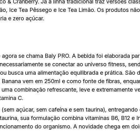
 & Cranberry. Já a linha tradicional traz versões clás
o, Ice Tea Pêssego e Ice Tea Limão. Os produtos nã
ia e zero açúcar.
e agora se chama Baly PRO. A bebida foi elaborada pa
necessariamente se conectar ao universo fitness, send
a ou busca uma alimentação equilibrada e prática. São
 Banana vem em 250ml e como fonte de fibras, enqu
 uma combinação refrescante, leve e extremamente ve
tamina C.
(sem açúcar, sem cafeína e sem taurina), entregando e
aurina, sua formulação combina vitaminas B6, B12 e I
uncionamento do organismo. A novidade chega em dois