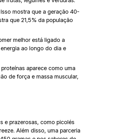
 frutas, legumes e verduras.
 Isso mostra que a geração 40-
stra que 21,5% da população
mer melhor está ligado a
 energia ao longo do dia e
e proteínas aparece como uma
ção de força e massa muscular,
is e prazerosas, como picolés
reeze. Além disso, uma parceria
450 gramas e nos sabores de