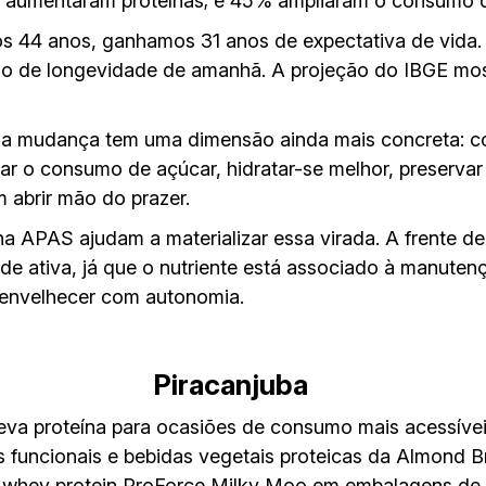
 aumentaram proteínas; e 45% ampliaram o consumo de
s 44 anos, ganhamos 31 anos de expectativa de vida.
do de longevidade de amanhã. A projeção do IBGE mo
a mudança tem uma dimensão ainda mais concreta: co
ar o consumo de açúcar, hidratar-se melhor, preservar
em abrir mão do prazer.
a APAS ajudam a materializar essa virada. A frente d
de ativa, já que o nutriente está associado à manuten
 envelhecer com autonomia.
Piracanjuba
 leva proteína para ocasiões de consumo mais acessíve
s funcionais e bebidas vegetais proteicas da Almond B
 whey protein ProForce Milky Moo em embalagens de 