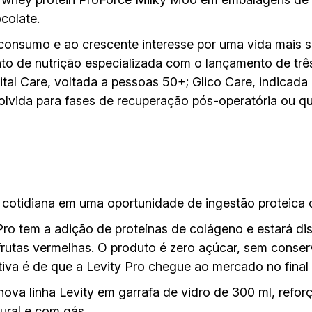
colate.
onsumo e ao crescente interesse por uma vida mais s
to de nutrição especializada com o lançamento de trê
Vital Care, voltada a pessoas 50+; Glico Care, indicada
volvida para fases de recuperação pós-operatória ou q
 cotidiana em uma oportunidade de ingestão proteica
ro tem a adição de proteínas de colágeno e estará d
 frutas vermelhas. O produto é zero açúcar, sem con
tiva é de que a Levity Pro chegue ao mercado no final 
va linha Levity em garrafa de vidro de 300 ml, refo
ural e com gás.