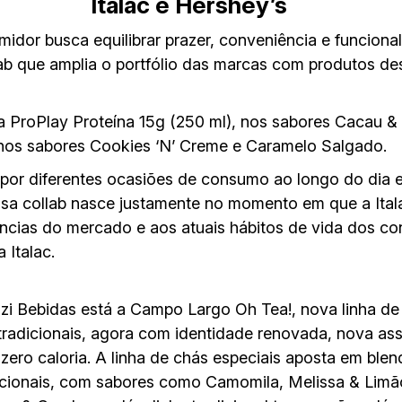
Italac e Hershey’s
or busca equilibrar prazer, conveniência e funcionalid
b que amplia o portfólio das marcas com produtos des
ha ProPlay Proteína 15g (250 ml), nos sabores Cacau &
 nos sabores Cookies ‘N’ Creme e Caramelo Salgado.
 por diferentes ocasiões de consumo ao longo do dia 
a collab nasce justamente no momento em que a Ital
cias do mercado e aos atuais hábitos de vida dos co
 Italac.
zi Bebidas está a Campo Largo Oh Tea!, nova linha de
 tradicionais, agora com identidade renovada, nova ass
zero caloria. A linha de chás especiais aposta em blen
nacionais, com sabores como Camomila, Melissa & Limã