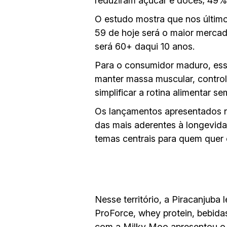
reduziram açúcar e doces; 49%
O estudo mostra que nos último
59 de hoje será o maior merca
será 60+ daqui 10 anos.
Para o consumidor maduro, ess
manter massa muscular, control
simplificar a rotina alimentar s
Os lançamentos apresentados n
das mais aderentes à longevida
temas centrais para quem quer
Nesse território, a Piracanjuba
ProForce, whey protein, bebida
com a Milky Moo apresentou o