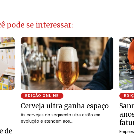
ê pode se interessar:
EDIÇÃO ONLINE
EDI
Cerveja ultra ganha espaço
Sanm
anos
As cervejas do segmento ultra estão em
evolução e atendem aos...
fatu
e de
Empres