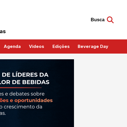
Busca
das
Agenda
Vídeos
Edições
Beverage Day