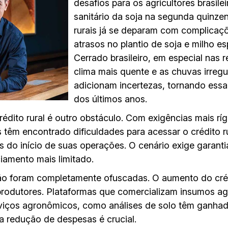
desafios para os agricultores brasile
sanitário da soja na segunda quinze
rurais já se deparam com complicaçõ
atrasos no plantio de soja e milho e
Cerrado brasileiro, em especial nas 
clima mais quente e as chuvas irregu
adicionam incertezas, tornando essa 
dos últimos anos.
édito rural é outro obstáculo. Com exigências mais rí
es têm encontrado dificuldades para acessar o crédito r
s do início de suas operações. O cenário exige garant
ciamento mais limitado.
ão foram completamente ofuscadas. O aumento do crédi
 produtores. Plataformas que comercializam insumos a
erviços agronômicos, como análises de solo têm ganh
 redução de despesas é crucial.