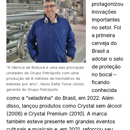
protagonizou
inovações
importantes
no setor. Foi
a primeira
cerveja do
Brasil a
adotar o selo
de proteção
“A fábrica de Boituva é uma das principais
unidades do Grupo Petrópolis com uma
no bocal –
produção de 8 milhões de hectolitros de
ficando
bebidas por ano”, Vezio Della Tonia Júnior,
conhecida
gerente do Grupo Petrópolis
como a “seladinha” do Brasil, em 2022. Além
disso, lançou produtos como Crystal sem álcool
(2006) e Crystal Premium (2010). A marca
também esteve presente em grandes eventos
culturais e musicais e, em 2021, reforçou seu