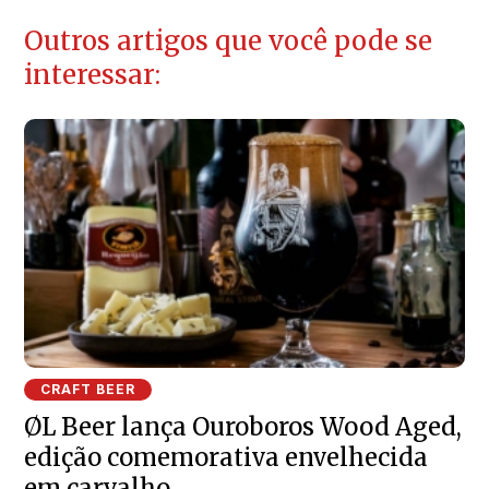
Outros artigos que você pode se
interessar:
CRAFT BEER
ØL Beer lança Ouroboros Wood Aged,
edição comemorativa envelhecida
em carvalho