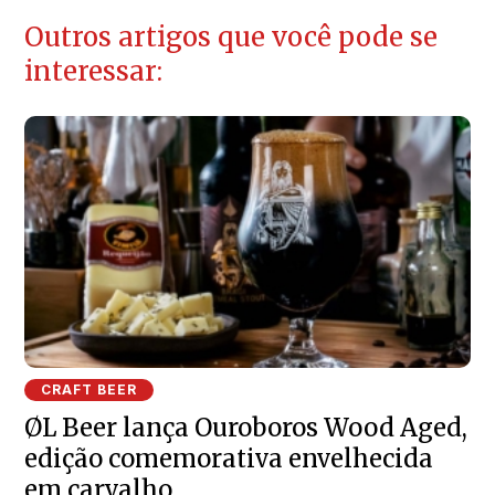
Outros artigos que você pode se
interessar:
CRAFT BEER
ØL Beer lança Ouroboros Wood Aged,
edição comemorativa envelhecida
em carvalho