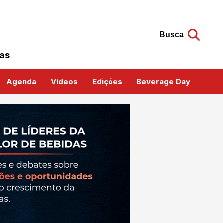
Busca
das
Agenda
Vídeos
Edições
Beverage Day