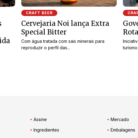
CRAFT BEER
CRA
s
Cervejaria Noi lança Extra
Gove
Special Bitter
Rota
ida
Com água tratada com sais minerais para
Iniciat
reproduzir o perfil das...
turismo
,
Assine
Mercado
Ingredientes
Embalagens