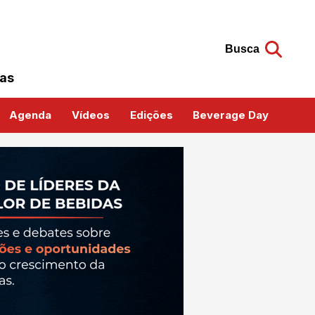
Busca
das
Agenda
Vídeos
Edições
Beverage Day