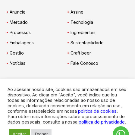
Anuncie
Assine
Mercado
Tecnologia
Processos
Ingredientes
Embalagens
Sustentabilidade
Gestão
Craft beer
Notícias
Fale Conosco
Ao acessar nosso site, cookies são armazenados em seu
Engarrafador Moderno
nas Redes:
dispositivo. Ao clicar em "Aceito", você indica que leu
todas as informações relacionadas ao nosso uso de
cookies, declarando consentimento em relação ao uso,
conforme estabelecido em nossa
política de cookies
.
Para obter mais informações sobre o processamento de
dados pessoais, consulte a nossa
política de privacidade
.
© 2026
Engarrafador Moderno
. Todos os direitos reservados.
Aceitar
Fechar