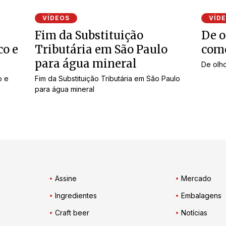
VÍDEOS
VÍD
Fim da Substituição
De o
co e
Tributária em São Paulo
com
para água mineral
De olh
o e
Fim da Substituição Tributária em São Paulo
para água mineral
Assine
Mercado
Ingredientes
Embalagens
Craft beer
Notícias