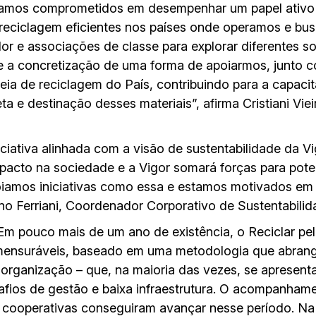
stamos comprometidos em desempenhar um papel ativo
 reciclagem eficientes nos países onde operamos e bu
or e associações de classe para explorar diferentes s
te a concretização de uma forma de apoiarmos, junto c
ia de reciclagem do País, contribuindo para a capaci
a e destinação desses materiais”, afirma Cristiani Viei
niciativa alinhada com a visão de sustentabilidade da V
mpacto na sociedade e a Vigor somará forças para poten
oiamos iniciativas como essa e estamos motivados em 
no Ferriani, Coordenador Corporativo de Sustentabilid
Em pouco mais de um ano de existência, o Reciclar pel
 mensuráveis, baseado em uma metodologia que abrang
organização – que, na maioria das vezes, se apresent
safios de gestão e baixa infraestrutura. O acompanha
cooperativas conseguiram avançar nesse período. Na a