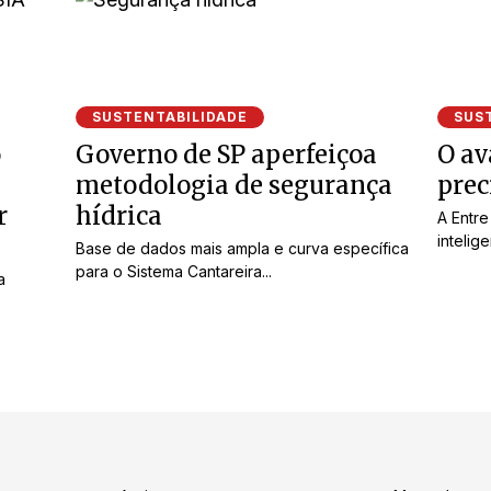
SUSTENTABILIDADE
SUS
o
Governo de SP aperfeiçoa
O av
metodologia de segurança
prec
r
hídrica
A Entr
intelig
Base de dados mais ampla e curva específica
para o Sistema Cantareira...
a