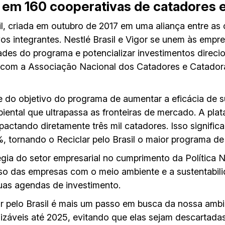
o em 160 cooperativas de catadores 
il, criada em outubro de 2017 em uma aliança entre as
os integrantes. Nestlé Brasil e Vigor se unem às empr
dades do programa e potencializar investimentos direc
 com a Associação Nacional dos Catadores e Catadora
 do objetivo do programa de aumentar a eficácia de s
ental que ultrapassa as fronteiras de mercado. A plat
pactando diretamente três mil catadores. Isso signific
tornando o Reciclar pelo Brasil o maior programa de r
égia do setor empresarial no cumprimento da Política 
sso das empresas com o meio ambiente e a sustentabil
uas agendas de investimento.
ar pelo Brasil é mais um passo em busca da nossa amb
lizáveis até 2025, evitando que elas sejam descartadas 