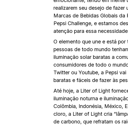
emocionante, tendo em mente u
realizarem seu desejo de fazer u
Marcas de Bebidas Globais da P
Pepsi Challenge, e estamos de
atenção para essa necessidade v
O elemento que une e está por 
pessoas de todo mundo tenham u
iluminação solar baratas a com
consumidores de todo o mundo 
Twitter ou Youtube, a Pepsi vai 
baratas e fáceis de fazer às p
Até hoje, a Liter of Light forn
iluminação noturna e iluminação 
Colômbia, Indonésia, México, Eg
cloro, a Liter of Light cria “
de carbono, que refratam os rai