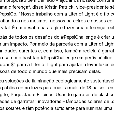
m propósito bem definido – ajudar os nossos consum
ma diferença”, disse Kristin Patrick, vice-presidente s
epsiCo. “Nosso trabalho com a Liter of Light é o fio
safiando a nós mesmos, nossos parceiros e nossos c
ital. É um desafio para agir e fazer uma diferença real
trás de todos os desafios do #PepsiChallenge é criar 
m impacto. Por meio da parceria com a Liter of Light
unidades carentes e, com isso, também reciclará garraf
usarem o hashtag #PepsiChallenge em perfis público
doar $1 para a Liter of Light para ajudar a levar luzes 
essoas de todo o mundo que mais precisam delas.
eceu soluções de iluminação ecologicamente sustentávei
pública como luzes para ruas, a mais de 18 países, entr
ito, Paquistão e Filipinas. Usando garrafas de plástico
lâmpadas de garrafas” inovadoras – lâmpadas solares d
os solares e têm potência suficiente para iluminar uma