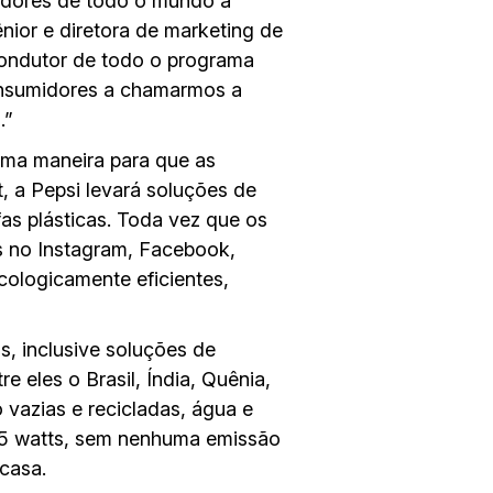
idores de todo o mundo a
ênior e diretora de marketing de
 condutor de todo o programa
onsumidores a chamarmos a
.”
uma maneira para que as
, a Pepsi levará soluções de
as plásticas. Toda vez que os
s no Instagram, Facebook,
ecologicamente eficientes,
s, inclusive soluções de
e eles o Brasil, Índia, Quênia,
 vazias e recicladas, água e
e 55 watts, sem nenhuma emissão
 casa.