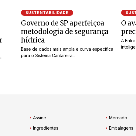
SUSTENTABILIDADE
SUS
o
Governo de SP aperfeiçoa
O av
metodologia de segurança
prec
r
hídrica
A Entr
intelig
Base de dados mais ampla e curva específica
para o Sistema Cantareira...
a
Assine
Mercado
Ingredientes
Embalagens