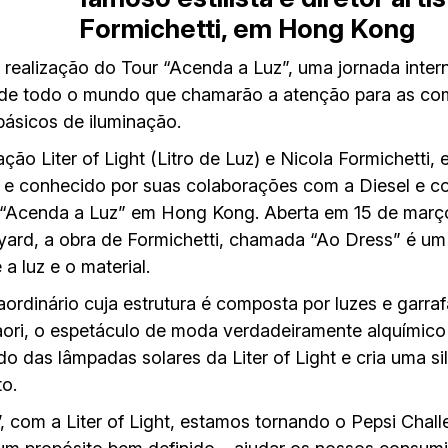
Formichetti, em Hong Kong
 realização do Tour “Acenda a Luz”, uma jornada inter
tas de todo o mundo que chamarão a atenção para as 
básicos de iluminação.
 Liter of Light (Litro de Luz) e Nicola Formichetti, esti
e conhecido por suas colaborações com a Diesel e c
o “Acenda a Luz” em Hong Kong. Aberta em 15 de março
ard, a obra de Formichetti, chamada “Ao Dress” é um
a luz e o material.
ordinário cuja estrutura é composta por luzes e garraf
ori, o espetáculo de moda verdadeiramente alquímico 
ido das lâmpadas solares da Liter of Light e cria uma si
to.
, com a Liter of Light, estamos tornando o Pepsi Chall