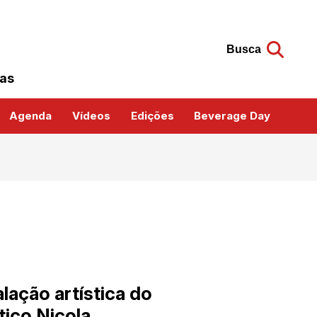
Busca
das
Agenda
Vídeos
Edições
Beverage Day
lação artística do
stico Nicola