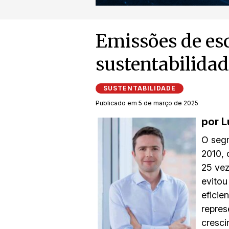
Emissões de esc
sustentabilidad
SUSTENTABILIDADE
Publicado em 5 de março de 2025
por L
O segm
2010, 
25 vez
evitou
eficie
repres
cresci