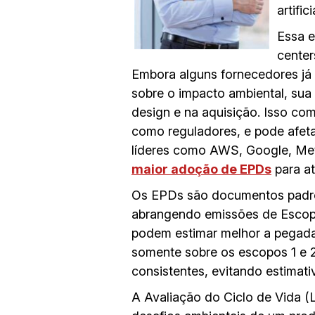
artifi
Essa e
center
Embora alguns fornecedores j
sobre o impacto ambiental, sua 
design e na aquisição. Isso com
como reguladores, e pode afeta
líderes como AWS, Google, Meta
maior adoção de EPDs
para at
Os EPDs são documentos padron
abrangendo emissões de Escopo 
podem estimar melhor a pegada d
somente sobre os escopos 1 e 2
consistentes, evitando estimati
A Avaliação do Ciclo de Vida (