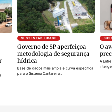
SUSTENTABILIDADE
SUS
o
Governo de SP aperfeiçoa
O av
metodologia de segurança
prec
r
hídrica
A Entr
intelig
Base de dados mais ampla e curva específica
para o Sistema Cantareira...
a