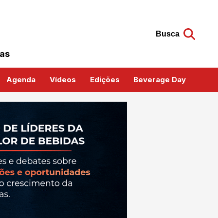
Busca
das
Agenda
Vídeos
Edições
Beverage Day