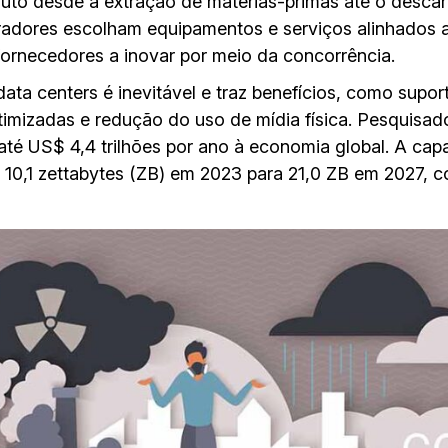
uto desde a extração de matérias-primas até o descart
eradores escolham equipamentos e serviços alinhados 
fornecedores a inovar por meio da concorrência.
a centers é inevitável e traz benefícios, como suport
 otimizadas e redução do uso de mídia física. Pesquis
 até US$ 4,4 trilhões por ano à economia global. A c
10,1 zettabytes (ZB) em 2023 para 21,0 ZB em 2027, 