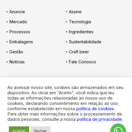
Anuncie
Assine
Mercado
Tecnologia
Processos
Ingredientes
Embalagens
Sustentabilidade
Gestão
Craft beer
Notícias
Fale Conosco
Ao acessar nosso site, cookies são armazenados em seu
Engarrafador Moderno
nas Redes:
dispositivo. Ao clicar em "Aceito", você indica que leu
todas as informações relacionadas ao nosso uso de
cookies, declarando consentimento em relação ao uso,
conforme estabelecido em nossa
política de cookies
.
Para obter mais informações sobre o processamento de
dados pessoais, consulte a nossa
política de privacidade
.
© 2026
Engarrafador Moderno
. Todos os direitos reservados.
Aceitar
Fechar