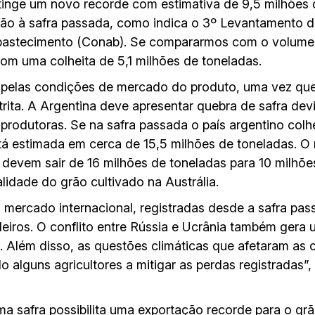
inge um novo recorde com estimativa de 9,5 milhões 
o à safra passada, como indica o 3º Levantamento d
bastecimento (Conab). Se compararmos com o volume 
com uma colheita de 5,1 milhões de toneladas.
o pelas condições de mercado do produto, uma vez qu
trita. A Argentina deve apresentar quebra de safra dev
s produtoras. Se na safra passada o país argentino col
tá estimada em cerca de 15,5 milhões de toneladas. O 
devem sair de 16 milhões de toneladas para 10 milhões
idade do grão cultivado na Austrália.
o mercado internacional, registradas desde a safra pas
leiros. O conflito entre Rússia e Ucrânia também gera
o. Além disso, as questões climáticas que afetaram as c
o alguns agricultores a mitigar as perdas registradas”,
a safra possibilita uma exportação recorde para o grã