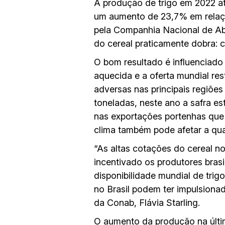
A produção de trigo em 2022 at
um aumento de 23,7% em relaçã
pela Companhia Nacional de A
do cereal praticamente dobra: 
O bom resultado é influenciad
aquecida e a oferta mundial res
adversas nas principais regiõe
toneladas, neste ano a safra es
nas exportações portenhas que 
clima também pode afetar a qual
“As altas cotações do cereal n
incentivado os produtores brasi
disponibilidade mundial de trig
no Brasil podem ter impulsionad
da Conab, Flávia Starling.
O aumento da produção na últim