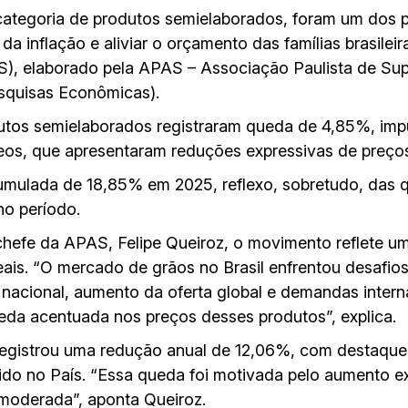
a categoria de produtos semielaborados, foram um dos 
da inflação e aliviar o orçamento das famílias brasilei
), elaborado pela APAS – Associação Paulista de Su
esquisas Econômicas).
tos semielaborados registraram queda de 4,85%, impu
teos, que apresentaram reduções expressivas de preço
cumulada de 18,85% em 2025, reflexo, sobretudo, das 
no período.
efe da APAS, Felipe Queiroz, o movimento reflete um
reais. “O mercado de grãos no Brasil enfrentou desafi
acional, aumento da oferta global e demandas interna
eda acentuada nos preços desses produtos”, explica.
registrou uma redução anual de 12,06%, com destaque
ido no País. “Essa queda foi motivada pelo aumento ex
moderada”, aponta Queiroz.