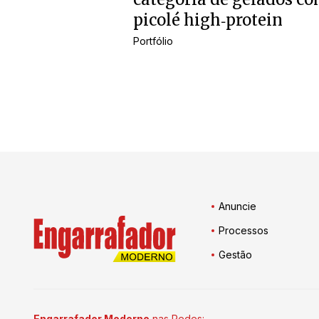
picolé high‑protein
Portfólio
Anuncie
Processos
Gestão
Engarrafador Moderno
nas Redes: