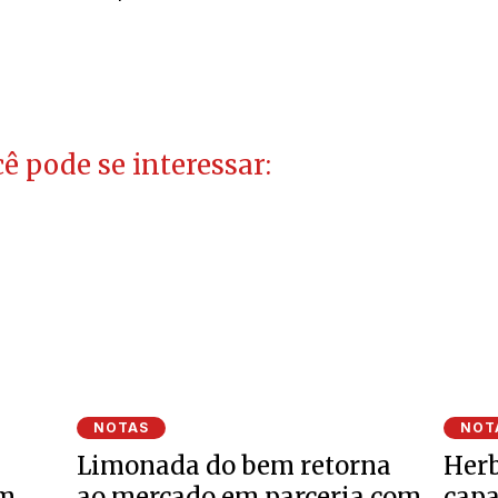
ê pode se interessar:
NOTAS
NOT
Limonada do bem retorna
Herb
om
ao mercado em parceria com
cap