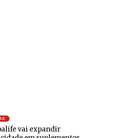
AS
alife vai expandir
acidade em suplementos