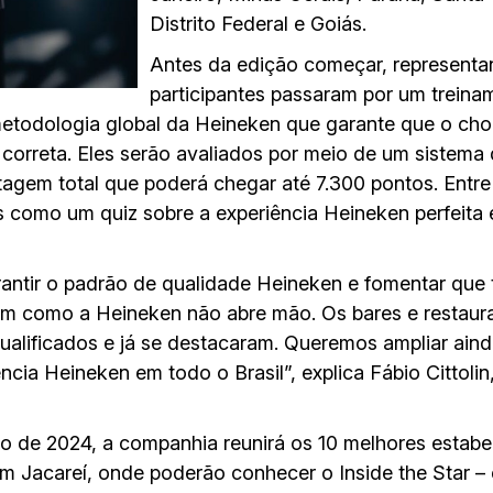
Distrito Federal e Goiás.
Antes da edição começar, representa
participantes passaram por um trein
 metodologia global da Heineken que garante que o ch
orreta. Eles serão avaliados por meio de um sistema d
tagem total que poderá chegar até 7.300 pontos. Entre
 como um quiz sobre a experiência Heineken perfeita 
rantir o padrão de qualidade Heineken e fomentar que
im como a Heineken não abre mão. Os bares e restaur
ualificados e já se destacaram. Queremos ampliar ain
ência Heineken em todo o Brasil”, explica Fábio Cittoli
o de 2024, a companhia reunirá os 10 melhores estabe
m Jacareí, onde poderão conhecer o Inside the Star – 