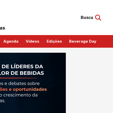
Busca
das
Agenda
Vídeos
Edições
Beverage Day