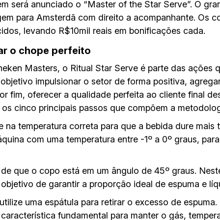
agem será anunciado o “Master of the Star Serve”. O 
gem para Amsterdã com direito a acompanhante. Os co
idos, levando R$10mil reais em bonificações cada.
rar o chope perfeito
eken Masters, o Ritual Star Serve é parte das ações
jetivo impulsionar o setor de forma positiva, agreg
r fim, oferecer a qualidade perfeita ao cliente final d
 os cinco principais passos que compõem a metodolog
e na temperatura correta para que a bebida dure mais 
máquina com uma temperatura entre -1º a 0º graus, par
-se de que o copo está em um ângulo de 45º graus. Neste
objetivo de garantir a proporção ideal de espuma e lí
utilize uma espátula para retirar o excesso de espuma. 
característica fundamental para manter o gás, tempera