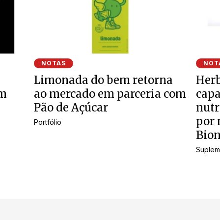
NOTAS
NOT
Limonada do bem retorna
Herb
om
ao mercado em parceria com
cap
Pão de Açúcar
nutr
por 
Portfólio
Bion
Suplem