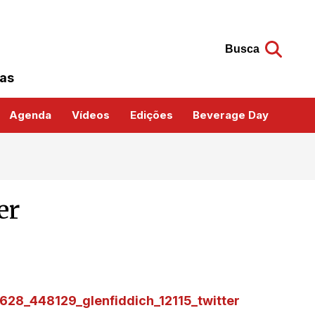
Busca
das
Agenda
Vídeos
Edições
Beverage Day
er