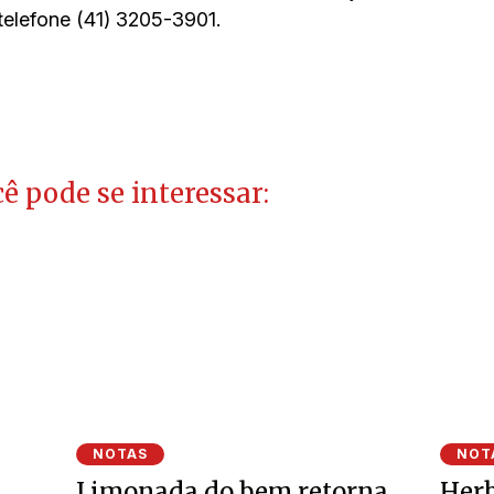
telefone (41) 3205-3901.
ê pode se interessar:
NOTAS
NOT
Limonada do bem retorna
Herb