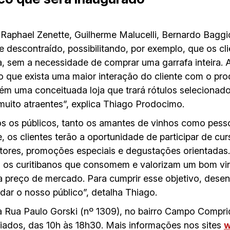
s Raphael Zenette, Guilherme Malucelli, Bernardo Bagg
 descontraído, possibilitando, por exemplo, que os c
a, sem a necessidade de comprar uma garrafa inteira. A
que exista uma maior interação do cliente com o prod
ém uma conceituada loja que trará rótulos selecionado
muito atraentes”, explica Thiago Prodocimo.
os os públicos, tanto os amantes de vinhos como pess
, os clientes terão a oportunidade de participar de cu
tores, promoções especiais e degustações orientadas
 os curitibanos que consomem e valorizam um bom vinh
a preço de mercado. Para cumprir esse objetivo, des
dar o nosso público”, detalha Thiago.
a Rua Paulo Gorski (nº 1309), no bairro Campo Compr
riados, das 10h às 18h30. Mais informações nos sites
w