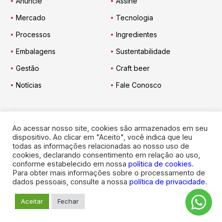
Anuncie
Assine
Mercado
Tecnologia
Processos
Ingredientes
Embalagens
Sustentabilidade
Gestão
Craft beer
Notícias
Fale Conosco
Ao acessar nosso site, cookies são armazenados em seu
Engarrafador Moderno
nas Redes:
dispositivo. Ao clicar em "Aceito", você indica que leu
todas as informações relacionadas ao nosso uso de
cookies, declarando consentimento em relação ao uso,
conforme estabelecido em nossa
política de cookies
.
Para obter mais informações sobre o processamento de
dados pessoais, consulte a nossa
política de privacidade
.
© 2026
Engarrafador Moderno
. Todos os direitos reservados.
Aceitar
Fechar