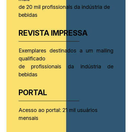
de 20 mil profissionais da indústria de
bebidas
REVISTA IMPRESSA
Exemplares destinados a um mailing
qualificado
de profissionais da indústria de
bebidas
PORTAL
Acesso ao portal: 21 mil usuários
mensais