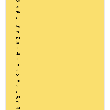
be
bi
da
s.
Au
m
en
to
u
de
u
m
a
fo
rm
a
si
gn
ifi
ca