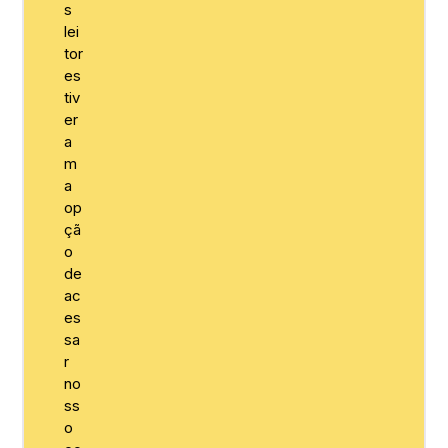
s
lei
tor
es
tiv
er
a
m
a
op
çã
o
de
ac
es
sa
r
no
ss
o