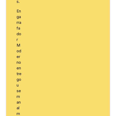
s.
En
ga
rra
fa
do
r
M
od
er
no
en
tre
go
u
se
m
an
al
m