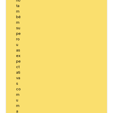
no
ta
m
bé
m
su
pe
ro
u
as
ex
pe
ct
ati
va
s
co
m
u
m
a