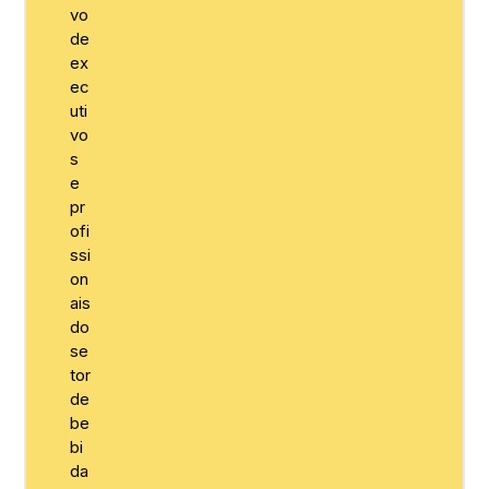
vo
de
ex
ec
uti
vo
s
e
pr
ofi
ssi
on
ais
do
se
tor
de
be
bi
da