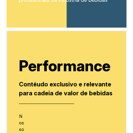
Performance
Contéudo exclusivo e relevante
para cadeia de valor de bebidas
N
os
so