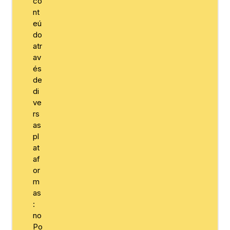
co
nt
eú
do
atr
av
és
de
di
ve
rs
as
pl
at
af
or
m
as
:
no
Po