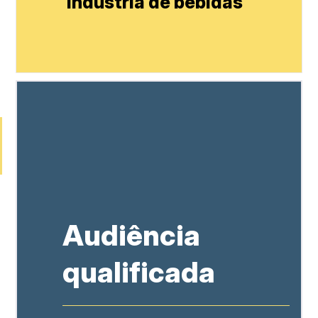
Indústria de bebidas
r
Audiência
qualificada