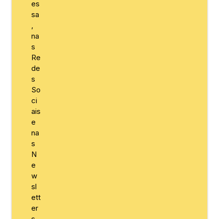
es
sa
,
na
s
Re
de
s
So
ci
ais
e
na
s
N
e
w
sl
ett
er
s