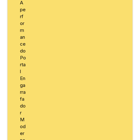
A
pe
rf
or
m
an
ce
do
Po
rta
l
En
ga
rra
fa
do
r
M
od
er