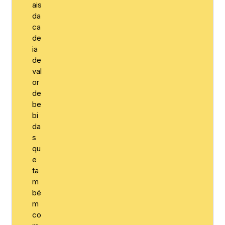
ais
da
ca
de
ia
de
val
or
de
be
bi
da
s
qu
e
ta
m
bé
m
co