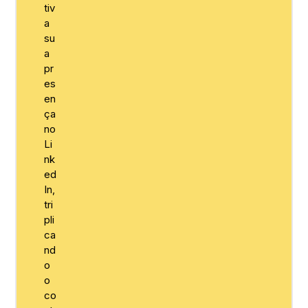
tiv
a
su
a
pr
es
en
ça
no
Li
nk
ed
In,
tri
pli
ca
nd
o
o
co