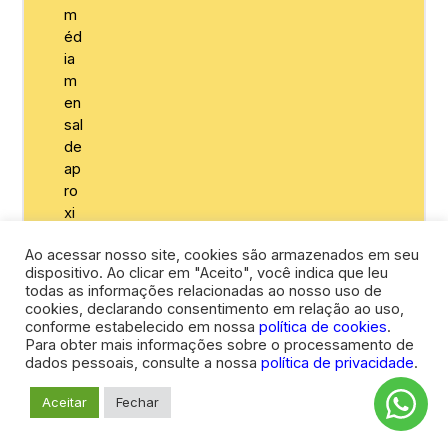
m
éd
ia
m
en
sal
de
ap
ro
xi
m
Ao acessar nosso site, cookies são armazenados em seu
ad
dispositivo. Ao clicar em "Aceito", você indica que leu
a
todas as informações relacionadas ao nosso uso de
m
cookies, declarando consentimento em relação ao uso,
en
conforme estabelecido em nossa
política de cookies
.
te
Para obter mais informações sobre o processamento de
dados pessoais, consulte a nossa
política de privacidade
.
20
mil
Aceitar
Fechar
*
us