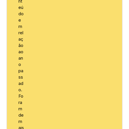
nt
eú
do
e
m
rel
aç
ão
ao
an
o
pa
ss
ad
o.
Fo
ra
m
de
m
ais