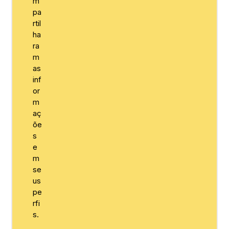
m
pa
rtil
ha
ra
m
as
inf
or
m
aç
õe
s
e
m
se
us
pe
rfi
s.