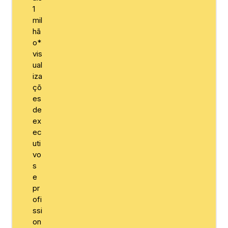
1
mil
hã
o*
vis
ual
iza
çõ
es
de
ex
ec
uti
vo
s
e
pr
ofi
ssi
on