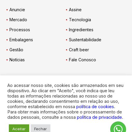
Anuncie
Assine
Mercado
Tecnologia
Processos
Ingredientes
Embalagens
Sustentabilidade
Gestão
Craft beer
Notícias
Fale Conosco
Ao acessar nosso site, cookies são armazenados em seu
Engarrafador Moderno
nas Redes:
dispositivo. Ao clicar em "Aceito", você indica que leu
todas as informações relacionadas ao nosso uso de
cookies, declarando consentimento em relação ao uso,
conforme estabelecido em nossa
política de cookies
.
Para obter mais informações sobre o processamento de
dados pessoais, consulte a nossa
política de privacidade
.
© 2026
Engarrafador Moderno
. Todos os direitos reservados.
Aceitar
Fechar