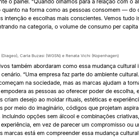
nte o painel. “Quando olhamos para a relação com o 
mo quanto na forma como as pessoas consomem — do
s intenção e escolhas mais conscientes. Vemos tudo i
trando na categoria, o volume de consumo per capita 
 (Diageo), Carla Buzasi (WGSN) e Renata Vichi (Kopenhagen)
ivos também abordaram como essa mudança cultural im
cenário. “Uma empresa faz parte do ambiente cultural
meçam na sociedade, mas as marcas ajudam a torná-lo
mpodera as pessoas ao oferecer poder de escolha, ela
es criam desejo ao moldar rituais, estéticas e experiên
s por meio do imaginário, códigos que projetam aspira
, incluindo opções sem álcool e combinações criativa
 experiência, em vez de parecer um compromisso ou um
s marcas está em compreender essa mudança cultural e