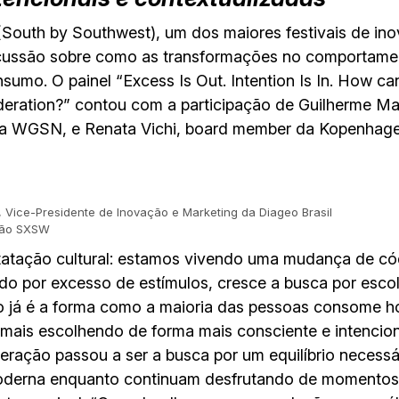
outh by Southwest), um dos maiores festivais de inov
scussão sobre como as transformações no comportame
nsumo. O painel “Excess Is Out. Intention Is In. How ca
eration?” contou com a participação de Guilherme Mar
da WGSN, e Renata Vichi, board member da Kopenhagen
, Vice-Presidente de Inovação e Marketing da Diageo Brasil
ação SXSW
tatação cultural: estamos vivendo uma mudança de c
por excesso de estímulos, cresce a busca por escolh
o já é a forma como a maioria das pessoas consome ho
ais escolhendo de forma mais consciente e intenci
deração passou a ser a busca por um equilíbrio necess
oderna enquanto continuam desfrutando de momentos 