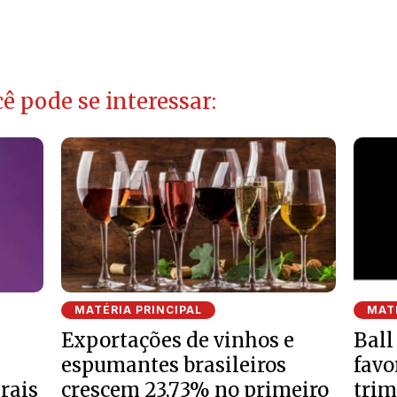
ê pode se interessar:
MATÉRIA PRINCIPAL
MATÉ
Exportações de vinhos e
Ball
espumantes brasileiros
favo
rais
crescem 23,73% no primeiro
trim