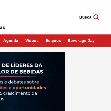
Busca
das
Agenda
Vídeos
Edições
Beverage Day