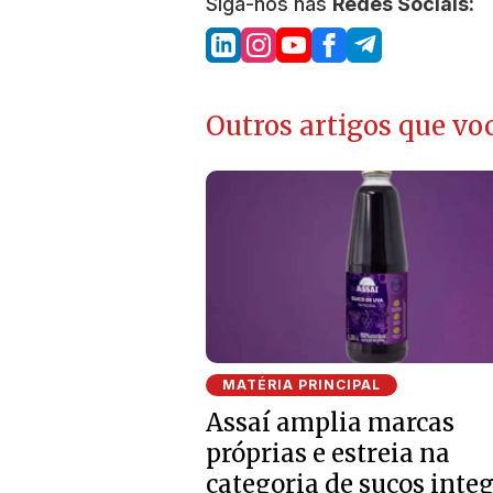
Siga-nos nas
Redes Sociais:
Outros artigos que voc
MATÉRIA PRINCIPAL
Assaí amplia marcas
próprias e estreia na
categoria de sucos integ