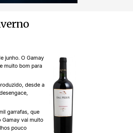
nverno
 de junho. O Gamay
 e muito bom para
produzido, desde a
 desengace,
il garrafas, que
o Gamay vai muito
olhos pouco