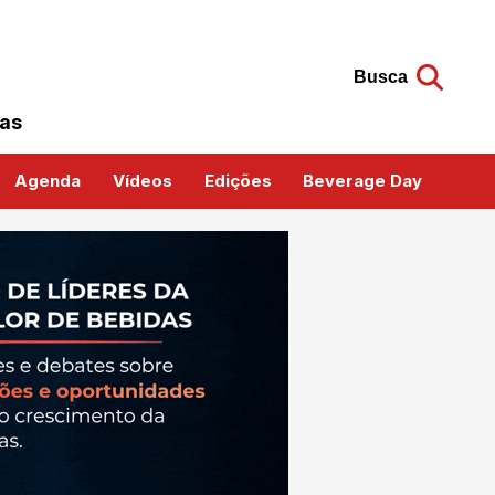
Busca
das
Agenda
Vídeos
Edições
Beverage Day