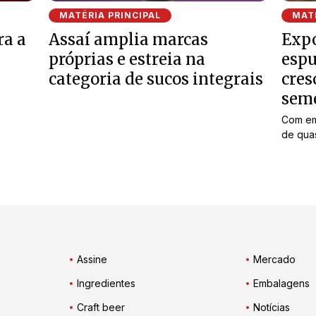
MATÉRIA PRINCIPAL
MATÉ
ra a
Assaí amplia marcas
Expo
próprias e estreia na
espu
categoria de sucos integrais
cres
sem
Com em
de quas
Assine
Mercado
Ingredientes
Embalagens
Craft beer
Notícias