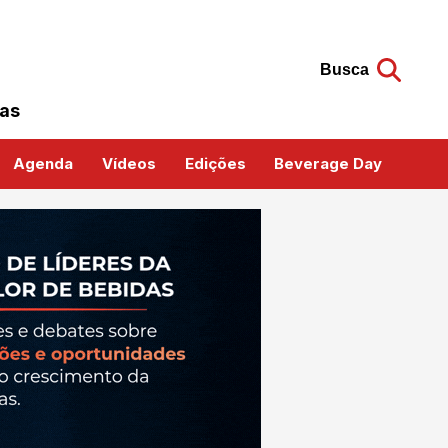
Busca
das
Agenda
Vídeos
Edições
Beverage Day