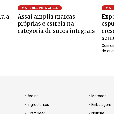
MATÉRIA PRINCIPAL
MATÉ
ra a
Assaí amplia marcas
Expo
próprias e estreia na
espu
categoria de sucos integrais
cres
sem
Com em
de quas
Assine
Mercado
Ingredientes
Embalagens
Craft beer
Notícias