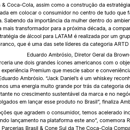
 & Coca-Cola, assim como a construção da estratégia 
ada em colocar o consumidor no centro de tudo que f
. Sabendo da importância da mulher dentro do ambient
mais transformador para a próxima década, a companh
estratégia de álcool para LATAM é realizada por um gr
 Branco, que é uma das sete líderes da categoria ARTD
Eduardo Ambrósio, Diretor Geral da Brown-
rceria une dois grandes ícones americanos com o obje
xperiência Premium que mescle sabor e conveniênci
 Eduardo Ambrósio. “Jack Daniel’s é um whiskey recon
s uma energia muito grande por trás da categoria de
ante no crescimento sustentável da marca e no negóc
gados em lançar esse produto no Brasil”, finaliza Amb
pções que agradem o consumidor, temos acelerado in
ndo lançamento na plataforma este ano”, comemora Ro
 Parcerias Brasil & Cone Sul da The Coca-Cola Compa