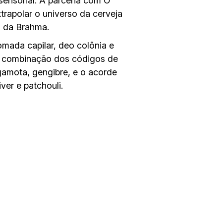
sensorial. A parceria com O
rapolar o universo da cerveja
g da Brahma.
omada capilar, deo colônia e
– combinação dos códigos de
gamota, gengibre, e o acorde
er e patchouli.