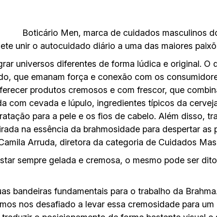
Boticário Men, marca de cuidados masculinos do 
te unir o autocuidado diário a uma das maiores paixõe
grar universos diferentes de forma lúdica e original. O q
cado, que emanam força e conexão com os consumidore
 oferecer produtos cremosos e com frescor, que com
 com cevada e lúpulo, ingredientes típicos da cervej
dratação para a pele e os fios de cabelo. Além disso, 
pirada na essência da brahmosidade para despertar as 
amila Arruda, diretora da categoria de Cuidados Masc
estar sempre gelada e cremosa, o mesmo pode ser dit
duas bandeiras fundamentais para o trabalho da Brahm
mos nos desafiado a levar essa cremosidade para um 