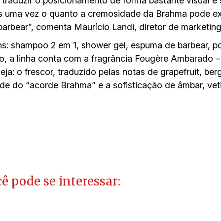
traduzir o posicionamento de forma bastante visual e 
s uma vez o quanto a cremosidade da Brahma pode ext
rbear”, comenta Maurício Landi, diretor de marketin
ens: shampoo 2 em 1, shower gel, espuma de barbear, p
o, a linha conta com a fragrância Fougère Ambarado 
a: o frescor, traduzido pelas notas de grapefruit, ber
 do “acorde Brahma” e a sofisticação de âmbar, vetiv
ê pode se interessar: