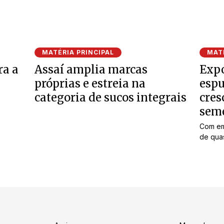
MATÉRIA PRINCIPAL
MATÉ
ra a
Assaí amplia marcas
Expo
próprias e estreia na
espu
categoria de sucos integrais
cres
sem
Com em
de quas