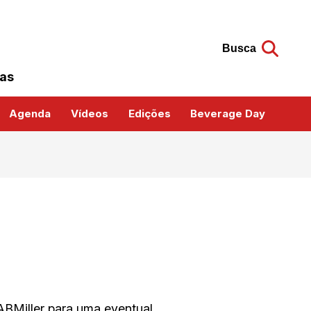
Busca
das
Agenda
Vídeos
Edições
Beverage Day
BMiller para uma eventual