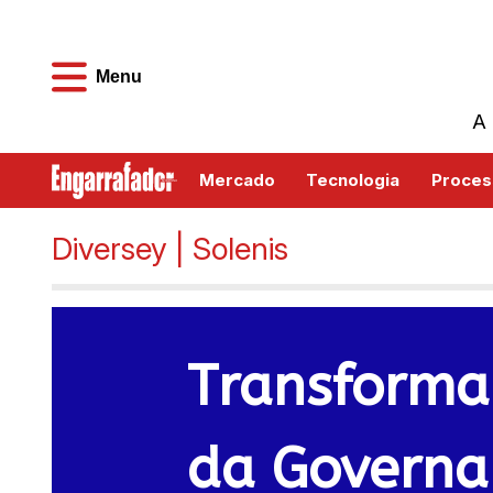
Menu
A 
Mercado
Tecnologia
Proces
Diversey | Solenis
Transforman
da Governan