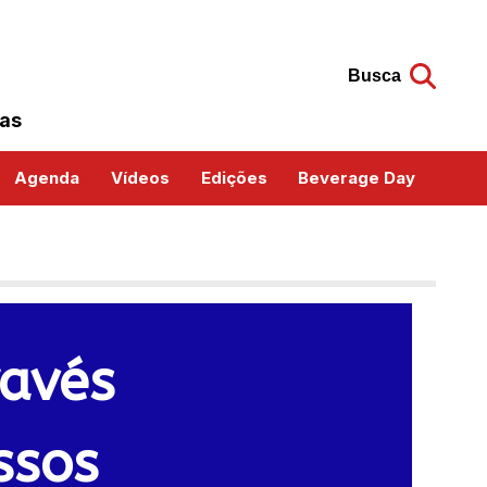
Busca
das
Agenda
Vídeos
Edições
Beverage Day
ravés
ssos