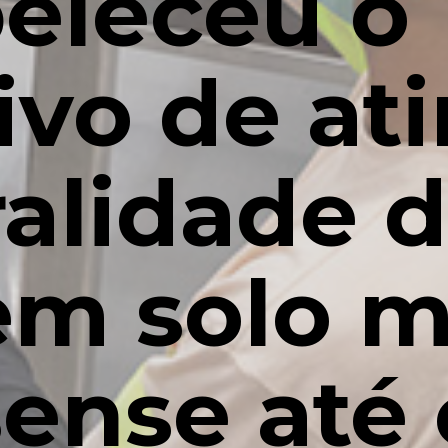
beleceu o
ivo de ati
alidade 
em solo m
ense até 