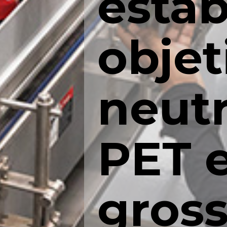
esta
objet
neutr
PET 
gross