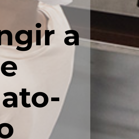
ngir a
de
ato-
o