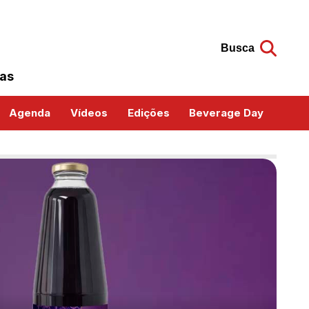
Busca
das
Agenda
Vídeos
Edições
Beverage Day